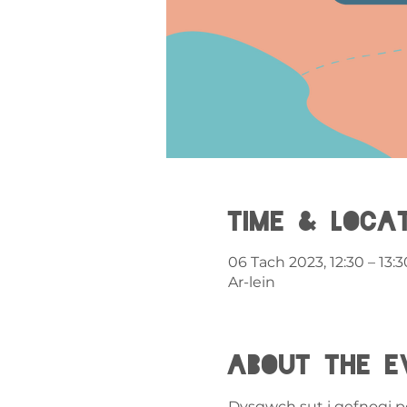
Time & Loca
06 Tach 2023, 12:30 – 13:3
Ar-lein
About the e
Dysgwch sut i gefnogi pob