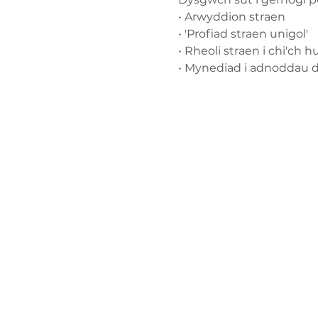
• Arwyddion straen
• 'Profiad straen unigol'
• Rheoli straen i chi'ch 
• Mynediad i adnoddau di
Cysylltw
ni
admin@exchan
03302020283
9 Axis Court,
Grove House, 