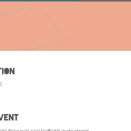
tion
0
vent
l ifanc sy'n cael trafferth gyda straen.