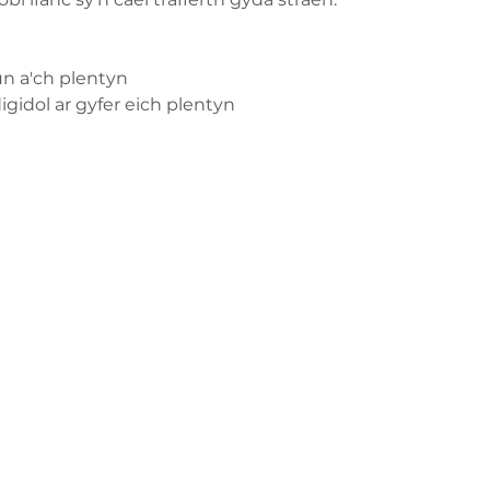
hun a'ch plentyn
gidol ar gyfer eich plentyn
ch â
ge-counselling.co.uk
 Abertawe, Cymru SA7 0AJ
1 Kilmartin Place, Uddingston, G71 5PH