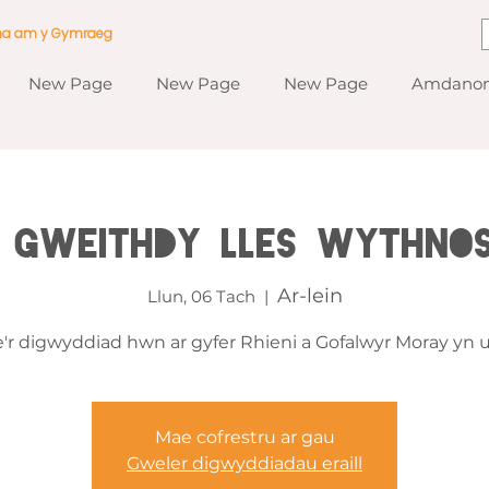
ma am y Gymraeg
New Page
New Page
New Page
Amdanom
 Gweithdy Lles Wythnoso
Ar-lein
Llun, 06 Tach
  |  
'r digwyddiad hwn ar gyfer Rhieni a Gofalwyr Moray yn u
Mae cofrestru ar gau
Gweler digwyddiadau eraill