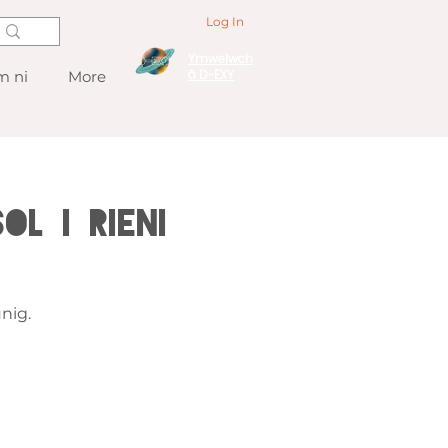
Log In
Ymwelwch
â D-EXY
 ni
More
l i Rieni
nig.