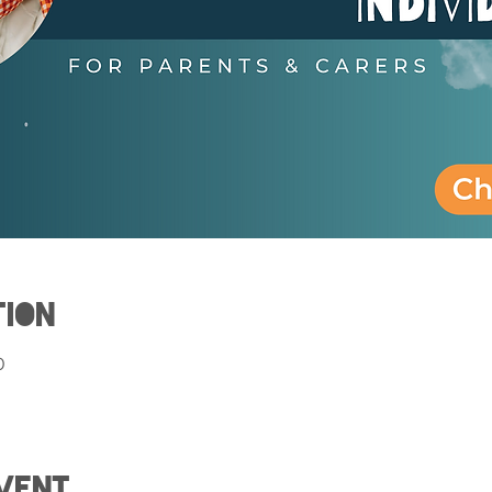
tion
0
vent