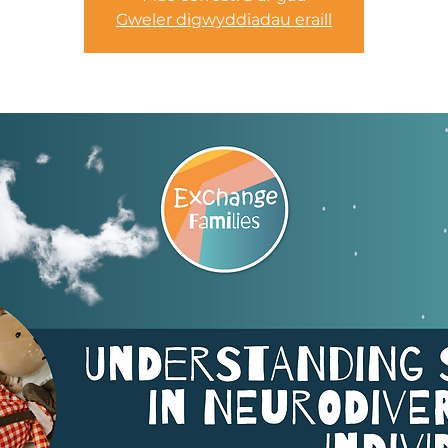
Gweler digwyddiadau eraill