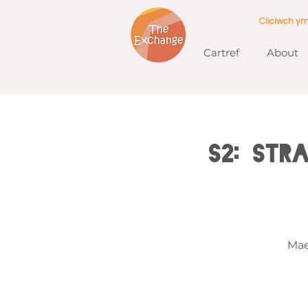
Cliciwch y
Cartref
About
S2: Str
Mae