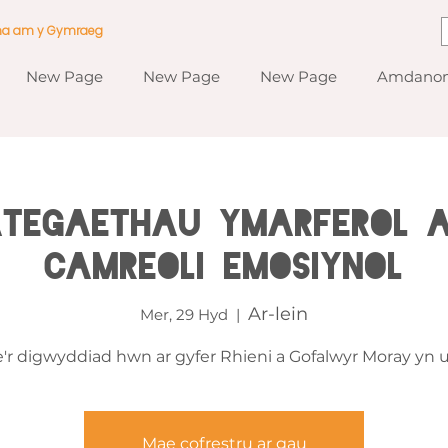
ma am y Gymraeg
New Page
New Page
New Page
Amdanom
ategaethau Ymarferol 
Camreoli Emosiynol
Ar-lein
Mer, 29 Hyd
  |  
'r digwyddiad hwn ar gyfer Rhieni a Gofalwyr Moray yn u
Mae cofrestru ar gau