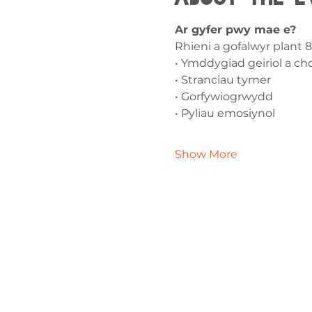
Ar gyfer pwy mae e?
Rhieni a gofalwyr plant 
• Ymddygiad geiriol a ch
• Stranciau tymer
• Gorfywiogrwydd
• Pyliau emosiynol
Show More
Cysylltw
ni
admin@exchan
03302020283