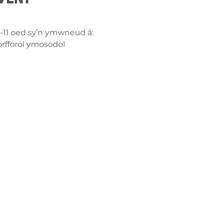
8-11 oed sy’n ymwneud â:
orfforol ymosodol
ch â
ge-counselling.co.uk