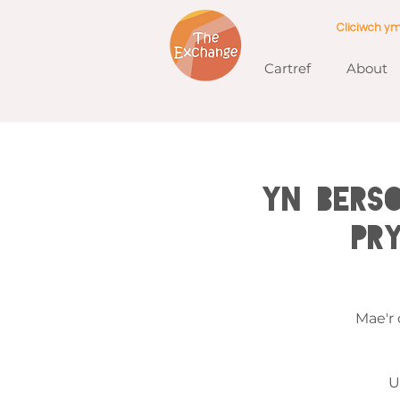
Cliciwch y
Cartref
About
YN BERS
Pr
Mae'r
U