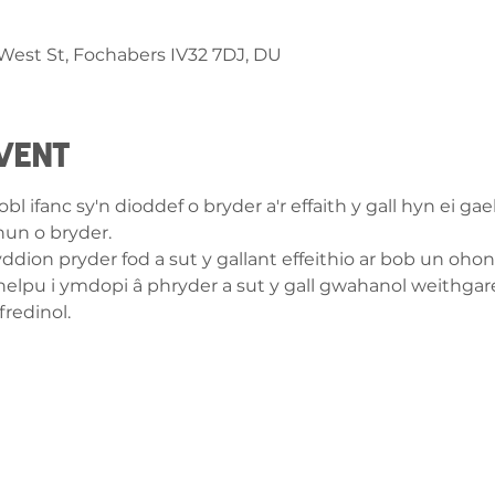
West St, Fochabers IV32 7DJ, DU
vent
l ifanc sy'n dioddef o bryder a'r effaith y gall hyn ei ga
 hun o bryder.
yddion pryder fod a sut y gallant effeithio ar bob un oh
helpu i ymdopi â phryder a sut y gall gwahanol weithgare
fredinol.
ch â
ge-counselling.co.uk