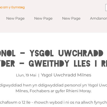
ma am y Gymraeg
New Page
New Page
New Page
Amdanom
ONOL - Ysgol Uwchradd 
yder - Gweithdy Lles i Ri
Ysgol Uwchradd Milnes
Llun, 19 Mai
  |  
 digwyddiad hwn yn ddigwyddiad personol yn Ysgol Uw
Milnes, Fochabers ar gyfer Rhieni Moray.
chafswm o 12 lle - rhowch wybod i ni os na allwch fynych