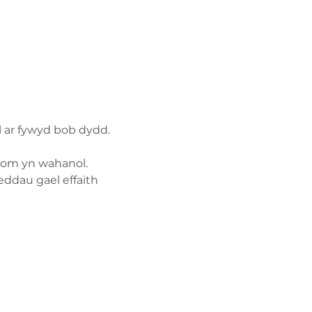
el ar fywyd bob dydd.
onom yn wahanol.
ddau gael effaith 
Polisi