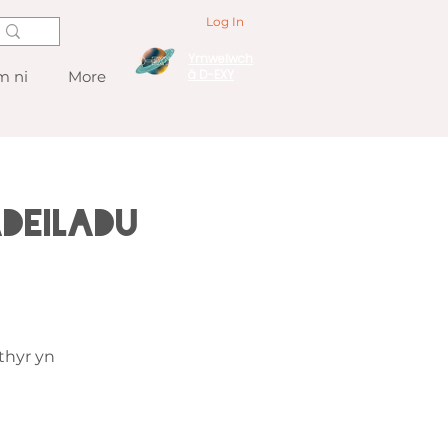
Log In
Ymwelwch
â D-EXY
 ni
More
deiladu
thyr yn