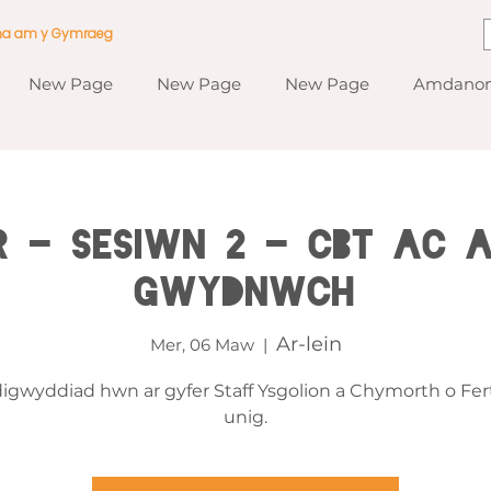
ma am y Gymraeg
New Page
New Page
New Page
Amdanom
r - Sesiwn 2 - CBT ac A
Gwydnwch
Ar-lein
Mer, 06 Maw
  |  
digwyddiad hwn ar gyfer Staff Ysgolion a Chymorth o Fer
unig.