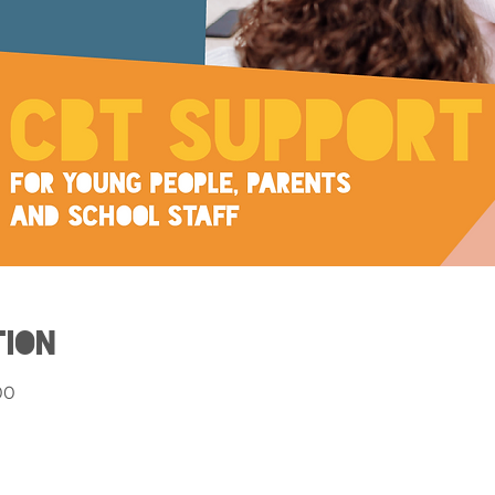
tion
00