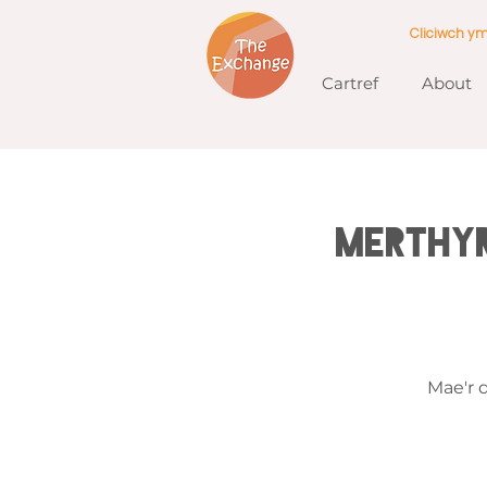
Cliciwch y
Cartref
About
Merthy
Mae'r 