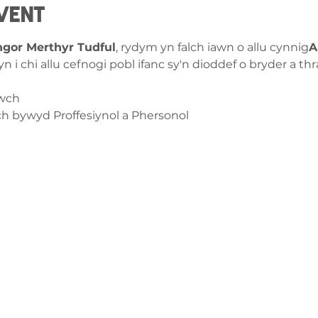
vent
gor Merthyr Tudful
, rydym yn falch iawn o allu cynnig
A
 i chi allu cefnogi pobl ifanc sy'n dioddef o bryder a th
wch
 bywyd Proffesiynol a Phersonol
ch â
ge-counselling.co.uk
 Abertawe, Cymru SA7 0AJ