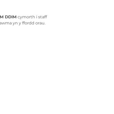
M DDIM
 cymorth i staff 
rawma yn y ffordd orau.
Polisi
Preifatrwydd
Gweithio gyda
ni