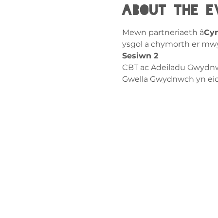
About the e
Mewn partneriaeth â
Cyn
ysgol a chymorth er mwyn
Sesiwn 2
CBT ac Adeiladu Gwydn
Gwella Gwydnwch yn eich
Cysylltw
ni
admin@exchan
03302020283
9 Axis Court,