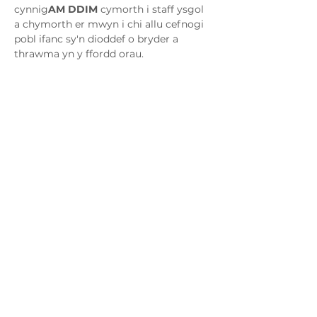
cynnig
AM DDIM
 cymorth i staff ysgol 
a chymorth er mwyn i chi allu cefnogi 
pobl ifanc sy'n dioddef o bryder a 
thrawma yn y ffordd orau.
Sesiwn 1
Cyflwyniad i CBT
Elfennau allweddol y Modd Ymddygiad 
Gwybyddol
Cysylltwch â ni
admin@exchange-counselling.co.uk
03302020283
9 Axis Court, Abertawe, Cymru SA7 0AJ
Grove House, 1 Kilmartin Place, Uddingston,
G71 5PH
Polisi
Preifatrwydd