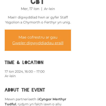
CBT
Mer, 17 Ion
  |  
Ar-lein
Mae'r digwyddiad hwn ar gyfer Staff
Ysgolion a Chymorth o Ferthyr yn unig.
Mae cofrestru ar gau
Gweler digwyddiadau eraill
Time & Location
17 Ion 2024, 16:00 – 17:00
Ar-lein
About the event
Mewn partneriaeth â
Cyngor Merthyr 
Tudful
, rydym yn falch iawn o allu 