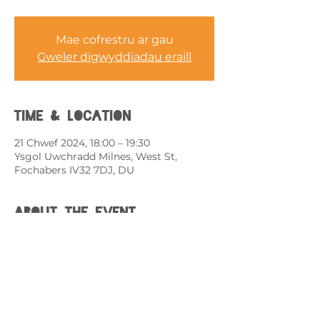
Mae cofrestru ar gau
Gweler digwyddiadau eraill
Time & Location
21 Chwef 2024, 18:00 – 19:30
Ysgol Uwchradd Milnes, West St,
Fochabers IV32 7DJ, DU
About the event
Darganfyddwch sut i helpu a chefnogi
person ifanc sy'n hunan-niweidio.
• Deall seicoleg hunan-niweidio
• Dysgwch pam mae rhai pobl ifanc yn
hunan-niweidio
• Dysgwch sut orau i gefnogi eich