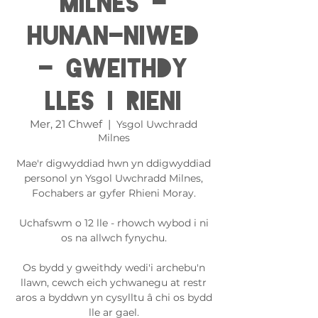
Milnes -
Hunan-niwed
- Gweithdy
Lles i Rieni
Mer, 21 Chwef
  |  
Ysgol Uwchradd
Milnes
Mae'r digwyddiad hwn yn ddigwyddiad
personol yn Ysgol Uwchradd Milnes,
Fochabers ar gyfer Rhieni Moray.
Uchafswm o 12 lle - rhowch wybod i ni
os na allwch fynychu.
Os bydd y gweithdy wedi'i archebu'n
llawn, cewch eich ychwanegu at restr
aros a byddwn yn cysylltu â chi os bydd
lle ar gael.