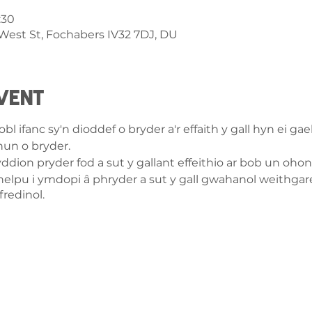
:30
West St, Fochabers IV32 7DJ, DU
vent
l ifanc sy'n dioddef o bryder a'r effaith y gall hyn ei ga
 hun o bryder.
yddion pryder fod a sut y gallant effeithio ar bob un oh
helpu i ymdopi â phryder a sut y gall gwahanol weithgar
fredinol.
ch â
ge-counselling.co.uk