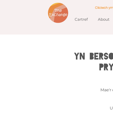
Cliciwch y
Cartref
About
YN BERS
Pr
Mae'r
U