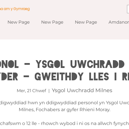
ma am y Gymraeg
New Page
New Page
New Page
Amdanom
ONOL - Ysgol Uwchradd 
yder - Gweithdy Lles i Ri
Ysgol Uwchradd Milnes
Mer, 21 Chwef
  |  
 digwyddiad hwn yn ddigwyddiad personol yn Ysgol Uw
Milnes, Fochabers ar gyfer Rhieni Moray.
chafswm o 12 lle - rhowch wybod i ni os na allwch fynych