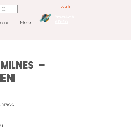
Log In
Ymwelwch
â D-EXY
 ni
More
Milnes -
eni
chradd
u.