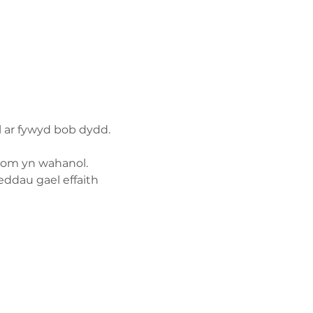
el ar fywyd bob dydd.
onom yn wahanol.
eddau gael effaith
Polisi