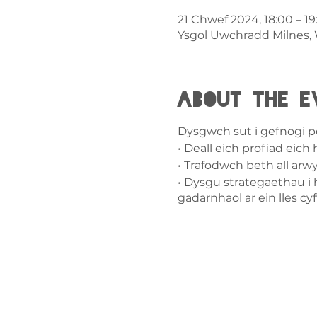
21 Chwef 2024, 18:00 – 19
Ysgol Uwchradd Milnes, 
About the e
Dysgwch sut i gefnogi pob
• Deall eich profiad eich
• Trafodwch beth all arw
• Dysgu strategaethau i 
gadarnhaol ar ein lles cyf
Cysylltw
ni
admin@exchan