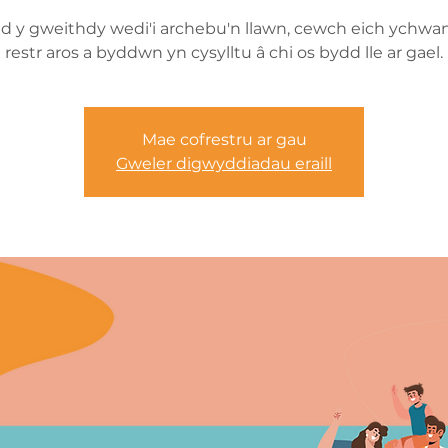
d y gweithdy wedi'i archebu'n llawn, cewch eich ychwa
restr aros a byddwn yn cysylltu â chi os bydd lle ar gael.
Mae cofrestru ar gau
Gweler digwyddiadau eraill