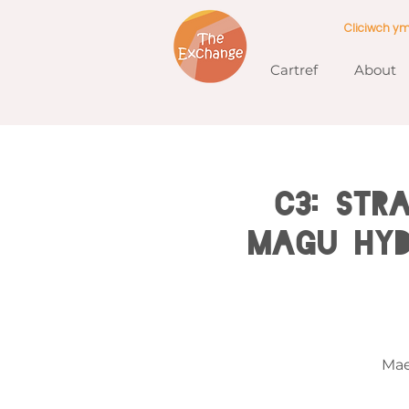
Cliciwch y
Cartref
About
C3: Str
Magu Hyd
Mae