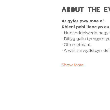
About the e
Ar gyfer pwy mae e?
Rhieni pobl ifanc yn e
• Hunanddelwedd negy
• Diffyg gallu i ymgymry
• Ofn methiant
• Arwahanrwydd cymdeit
Show More
Cysylltw
ni
admin@exchan