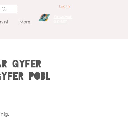
Log In
Ymwelwch
â D-EXY
 ni
More
ar gyfer
yfer Pobl
nig.