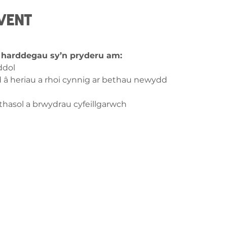
vent
u harddegau sy’n pryderu am:
ddol
d â heriau a rhoi cynnig ar bethau newydd
hasol a brwydrau cyfeillgarwch
ch â
ge-counselling.co.uk