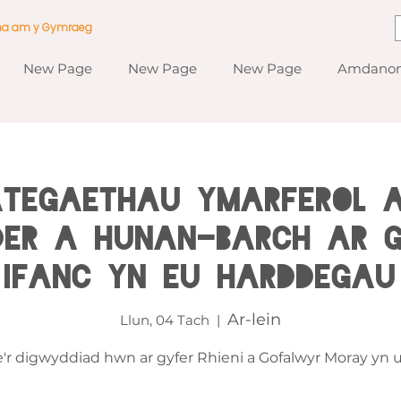
ma am y Gymraeg
New Page
New Page
New Page
Amdanom
ategaethau Ymarferol 
er a Hunan-barch ar g
Ifanc yn eu Harddegau
Ar-lein
Llun, 04 Tach
  |  
'r digwyddiad hwn ar gyfer Rhieni a Gofalwyr Moray yn u