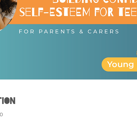
tion
30