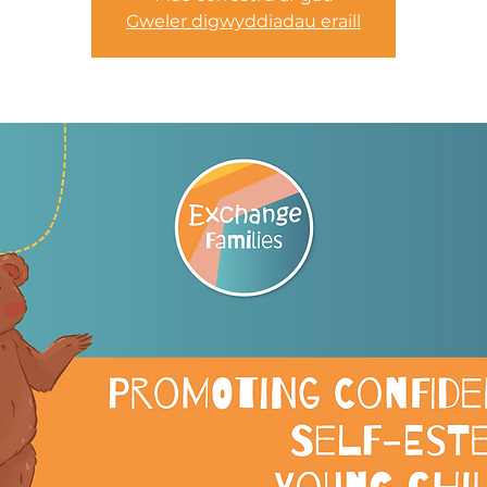
Gweler digwyddiadau eraill