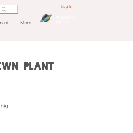
Log In
Ymwelwch
â D-EXY
 ni
More
ewn Plant
nig.