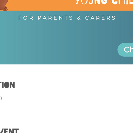
tion
0
vent