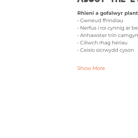
Rhieni a gofalwyr plant
• Gwneud ffrindiau
• Nerfus i roi cynnig ar
• Anhawster trin camgy
• Ciliwch rhag heriau
• Ceisio sicrwydd cyson
Show More
Cysylltw
ni
admin@exchan
03302020283