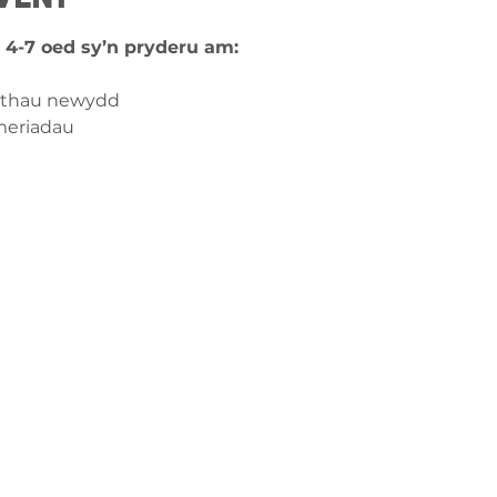
 4-7 oed sy’n pryderu am:
 bethau newydd
meriadau
ch â
ge-counselling.co.uk