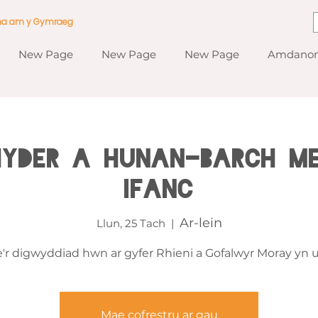
ma am y Gymraeg
New Page
New Page
New Page
Amdanom
 Hyder a Hunan-barch m
Ifanc
Ar-lein
Llun, 25 Tach
  |  
'r digwyddiad hwn ar gyfer Rhieni a Gofalwyr Moray yn u
Mae cofrestru ar gau