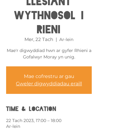
Llesiant
Wythnosol i
Rieni
Mer, 22 Tach
  |  
Ar-lein
Mae'r digwyddiad hwn ar gyfer Rhieni a
Gofalwyr Moray yn unig.
Mae cofrestru ar gau
Gweler digwyddiadau eraill
Time & Location
22 Tach 2023, 17:00 – 18:00
Ar-lein