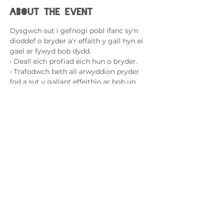
About the event
Dysgwch sut i gefnogi pobl ifanc sy'n 
dioddef o bryder a'r effaith y gall hyn ei 
gael ar fywyd bob dydd.
• Deall eich profiad eich hun o bryder.
• Trafodwch beth all arwyddion pryder 
fod a sut y gallant effeithio ar bob un 
ohonom yn wahanol.
• Dysgu strategaethau i helpu i ymdopi 
â phryder a sut y gall gwahanol 
weithgareddau gael effaith gadarnhaol 
ar ein lles cyffredinol.
Cysylltwch â ni
admin@exchange-counselling.co.uk
03302020283
9 Axis Court, Abertawe, Cymru SA7 0AJ