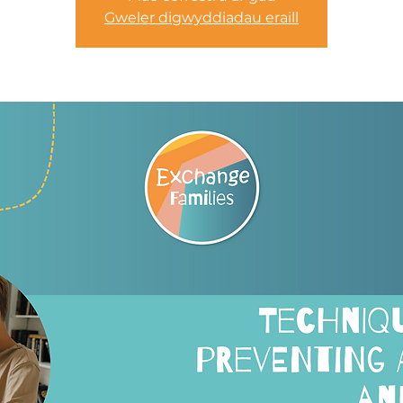
Gweler digwyddiadau eraill