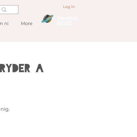
Log In
Ymwelwch
â D-EXY
 ni
More
Pryder a
nig.