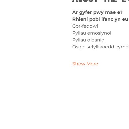
Ar gyfer pwy mae e?
Rhieni pobl ifanc yn e
Gor-feddwl
Pyliau emosiynol
Pyliau o banig
Osgoi sefyllfaoedd cymd
Show More
Cysylltw
ni
admin@exchan
03302020283