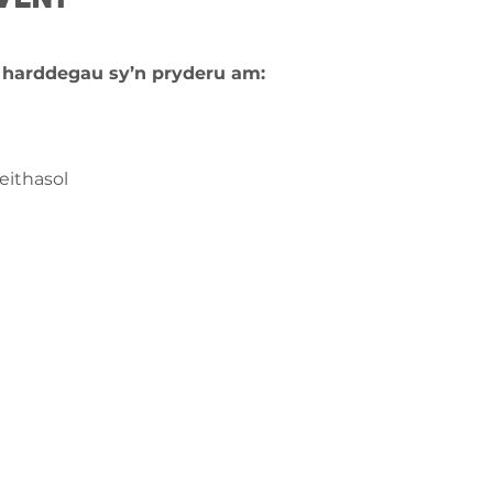
u harddegau sy’n pryderu am:
eithasol
ch â
ge-counselling.co.uk