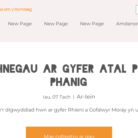
ma am y Gymraeg
New Page
New Page
New Page
Amdanom
hnegau ar gyfer Atal 
Phanig
Ar-lein
Iau, 07 Tach
  |  
'r digwyddiad hwn ar gyfer Rhieni a Gofalwyr Moray yn u
Mae cofrestru ar gau