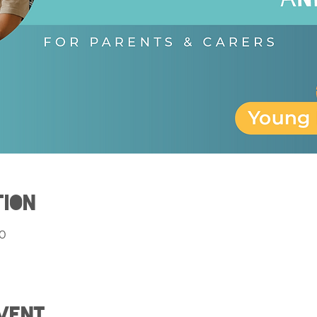
tion
30
vent