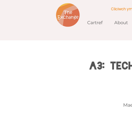
Cliciwch y
Cartref
About
A3: Tec
Mae