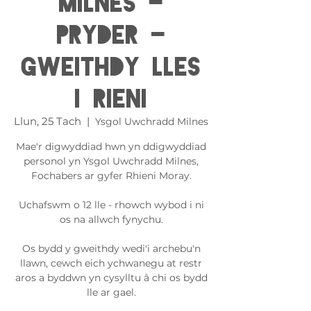
Milnes -
Pryder -
Gweithdy Lles
i Rieni
Llun, 25 Tach
  |  
Ysgol Uwchradd Milnes
Mae'r digwyddiad hwn yn ddigwyddiad
personol yn Ysgol Uwchradd Milnes,
Fochabers ar gyfer Rhieni Moray.
Uchafswm o 12 lle - rhowch wybod i ni
os na allwch fynychu.
Os bydd y gweithdy wedi'i archebu'n
llawn, cewch eich ychwanegu at restr
aros a byddwn yn cysylltu â chi os bydd
lle ar gael.