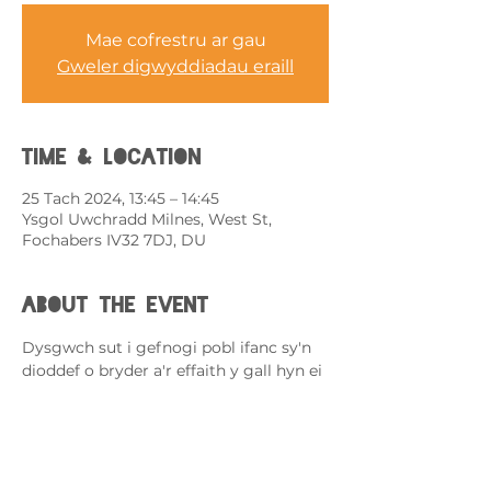
Mae cofrestru ar gau
Gweler digwyddiadau eraill
Time & Location
25 Tach 2024, 13:45 – 14:45
Ysgol Uwchradd Milnes, West St,
Fochabers IV32 7DJ, DU
About the event
Dysgwch sut i gefnogi pobl ifanc sy'n 
dioddef o bryder a'r effaith y gall hyn ei 
gael ar fywyd bob dydd.
• Deall eich profiad eich hun o bryder.
• Trafodwch beth all arwyddion pryder 
fod a sut y gallant effeithio ar bob un 
ohonom yn wahanol.