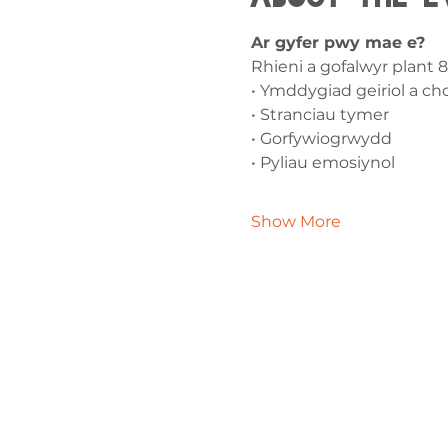
Ar gyfer pwy mae e?
Rhieni a gofalwyr plant 
• Ymddygiad geiriol a ch
• Stranciau tymer
• Gorfywiogrwydd
• Pyliau emosiynol
Show More
Cysylltw
ni
admin@exchan
03302020283