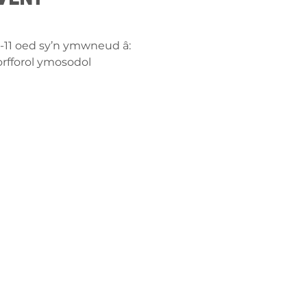
8-11 oed sy’n ymwneud â:
orfforol ymosodol
ch â
ge-counselling.co.uk