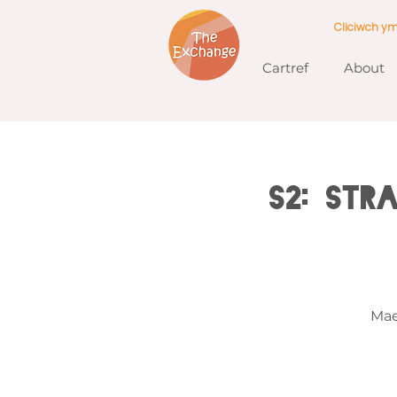
Cliciwch y
Cartref
About
S2: Str
Mae