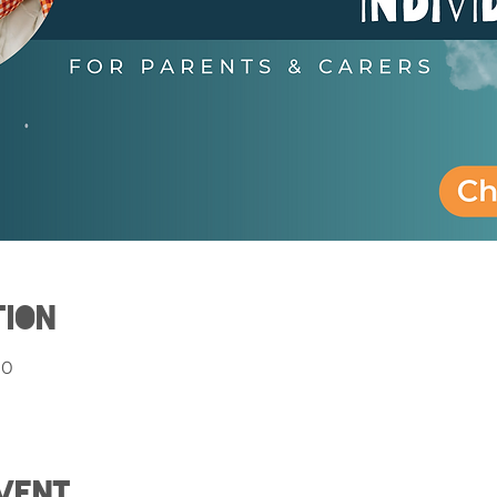
tion
00
vent