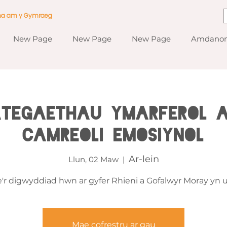
ma am y Gymraeg
New Page
New Page
New Page
Amdanom
ategaethau Ymarferol 
Camreoli Emosiynol
Ar-lein
Llun, 02 Maw
  |  
'r digwyddiad hwn ar gyfer Rhieni a Gofalwyr Moray yn u
Mae cofrestru ar gau