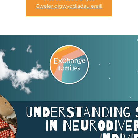
Gweler digwyddiadau eraill