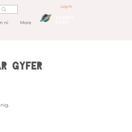
Log In
Ymwelwch
â D-EXY
 ni
More
ar gyfer
nig.