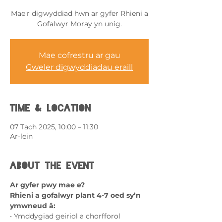
Mae'r digwyddiad hwn ar gyfer Rhieni a
Gofalwyr Moray yn unig.
Mae cofrestru ar gau
Gweler digwyddiadau eraill
Time & Location
07 Tach 2025, 10:00 – 11:30
Ar-lein
About the event
Ar gyfer pwy mae e?
Rhieni a gofalwyr plant 4-7 oed sy’n 
ymwneud â:
• Ymddygiad geiriol a chorfforol 