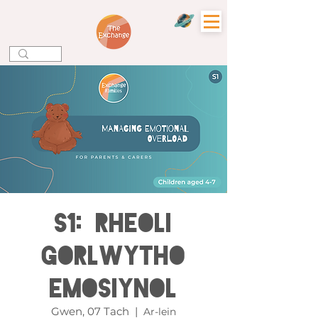
S1: Rheoli
Gorlwytho
Emosiynol
Gwen, 07 Tach
  |  
Ar-lein