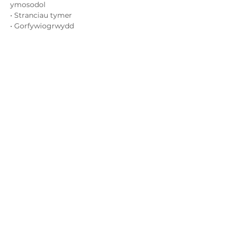
ymosodol
• Stranciau tymer
• Gorfywiogrwydd
• Pyliau emosiynol
Show More
Cysylltwch â ni
admin@exchange-counselling.co.uk
03302020283
9 Axis Court, Abertawe, Cymru SA7 0AJ
Grove House, 1 Kilmartin Place, Uddingston,
G71 5PH
Polisi
Preifatrwydd
Gweithio gyda ni