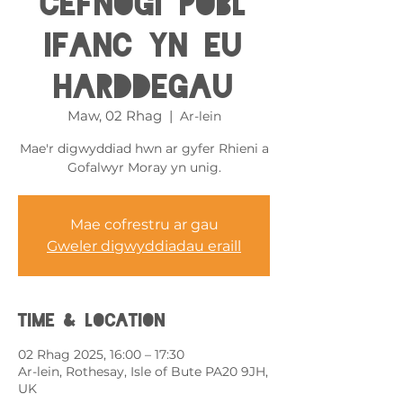
Cefnogi Pobl
Ifanc yn eu
Harddegau
Maw, 02 Rhag
  |  
Ar-lein
Mae'r digwyddiad hwn ar gyfer Rhieni a
Gofalwyr Moray yn unig.
Mae cofrestru ar gau
Gweler digwyddiadau eraill
Time & Location
02 Rhag 2025, 16:00 – 17:30
Ar-lein, Rothesay, Isle of Bute PA20 9JH,
UK