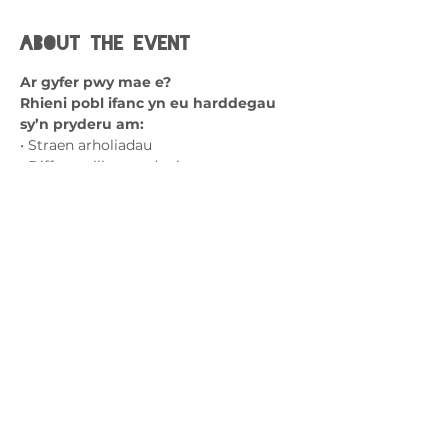
About the event
Ar gyfer pwy mae e?
Rhieni pobl ifanc yn eu harddegau 
sy’n pryderu am:
• Straen arholiadau
• Diffyg sgiliau ymdopi
• Dadreoleiddio emosiynol
• Sgiliau datrys problemau
Show More
Cysylltwch â ni
admin@exchange-counselling.co.uk
03302020283
9 Axis Court, Abertawe, Cymru SA7 0AJ