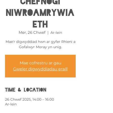
Chefnogi
Niwroamrywia
eth
Mer, 26 Chwef
  |  
Ar-lein
Mae'r digwyddiad hwn ar gyfer Rhieni a
Gofalwyr Moray yn unig.
Mae cofrestru ar gau
Gweler digwyddiadau eraill
Time & Location
26 Chwef 2025, 14:00 – 16:00
Ar-lein