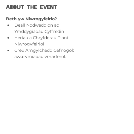
About the event
Beth yw Niwrogyfeirio?
Deall Nodweddion ac 
Ymddygiadau Cyffredin
Heriau a Chryfderau Plant 
Niwrogyfeiriol
Creu Amgylchedd Cefnogol: 
awgrymiadau ymarferol, 
gweithgareddau ac adnoddau
Ar gyfer pwy mae e?
Rhieni a Gofalwyr sydd:
Show More
Cysylltwch â ni
admin@exchange-counselling.co.uk
03302020283