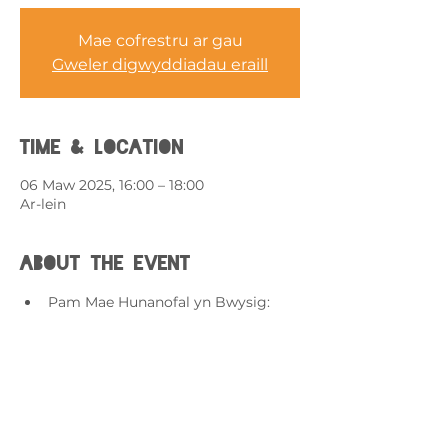
Mae cofrestru ar gau
Gweler digwyddiadau eraill
Time & Location
06 Maw 2025, 16:00 – 18:00
Ar-lein
About the event
Pam Mae Hunanofal yn Bwysig: 
Dysgwch sut mae gofalu 
amdanoch eich hun yn eich helpu i 
gadw'n gryf yn emosiynol ac yn 
gorfforol, gan fod o fudd i chi a'ch 
plentyn wrth reoli heriau dyddiol.
Ffyrdd Syml o Aros Cytbwys