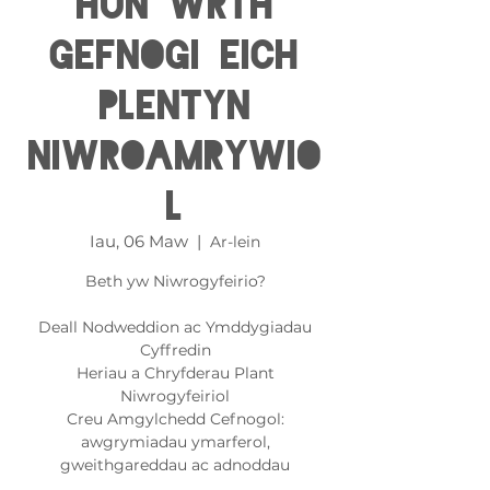
Hun Wrth
Gefnogi Eich
Plentyn
Niwroamrywio
l
Iau, 06 Maw
  |  
Ar-lein
Beth yw Niwrogyfeirio?
Deall Nodweddion ac Ymddygiadau
Cyffredin
Heriau a Chryfderau Plant
Niwrogyfeiriol
Creu Amgylchedd Cefnogol:
awgrymiadau ymarferol,
gweithgareddau ac adnoddau