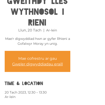
Gweithdy Lles
Wythnosol i
Rieni
Llun, 20 Tach
  |  
Ar-lein
Mae'r digwyddiad hwn ar gyfer Rhieni a
Gofalwyr Moray yn unig.
Mae cofrestru ar gau
Gweler digwyddiadau eraill
Time & Location
20 Tach 2023, 12:30 – 13:30
Ar-lein