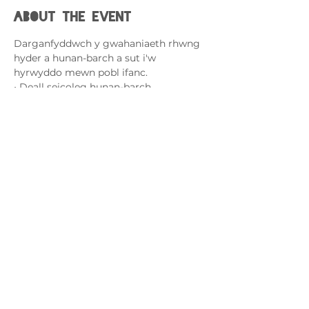
About the event
Darganfyddwch y gwahaniaeth rhwng 
hyder a hunan-barch a sut i'w 
hyrwyddo mewn pobl ifanc.
• Deall seicoleg hunan-barch
• Dysgwch am 24 o rinweddau sy'n 
bwysig ar gyfer hunan-barch
• Dysgwch sgiliau i adeiladu hunan-
barch ynoch chi a'ch plentyn
Cysylltwch â ni
admin@exchange-counselling.co.uk
03302020283
9 Axis Court, Abertawe, Cymru SA7 0AJ
Grove House, 1 Kilmartin Place, Uddingston,
G71 5PH