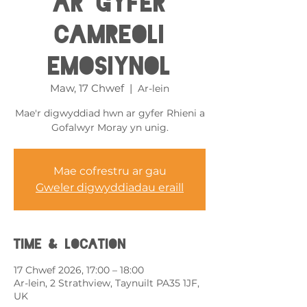
ar gyfer
Camreoli
Emosiynol
Maw, 17 Chwef
  |  
Ar-lein
Mae'r digwyddiad hwn ar gyfer Rhieni a
Gofalwyr Moray yn unig.
Mae cofrestru ar gau
Gweler digwyddiadau eraill
Time & Location
17 Chwef 2026, 17:00 – 18:00
Ar-lein, 2 Strathview, Taynuilt PA35 1JF,
UK