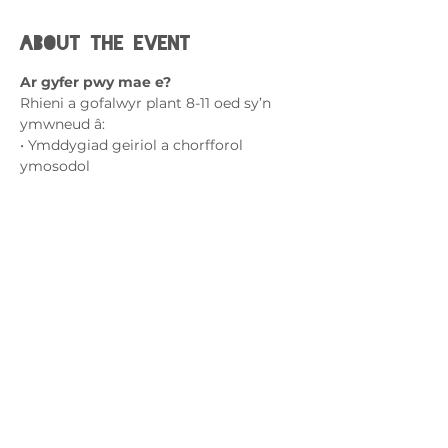
About the event
Ar gyfer pwy mae e?
Rhieni a gofalwyr plant 8-11 oed sy’n 
ymwneud â:
• Ymddygiad geiriol a chorfforol 
ymosodol
• Stranciau tymer
• Gorfywiogrwydd
• Pyliau emosiynol
Show More
Cysylltwch â ni
admin@exchange-counselling.co.uk
03302020283