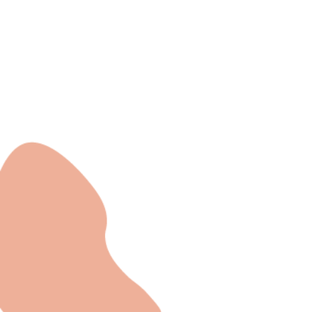
Cysylltw
ni
admin@exchan
03302020283
9 Axis Court,
Grove House, 