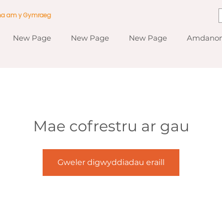
ma am y Gymraeg
New Page
New Page
New Page
Amdanom
Mae cofrestru ar gau
Gweler digwyddiadau eraill