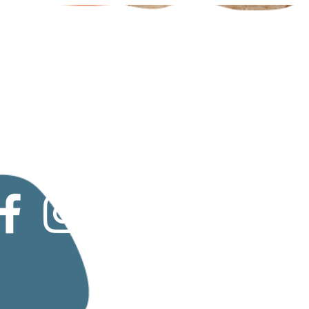
Polisi
Preifatrwydd
Gweithio gyda
ni