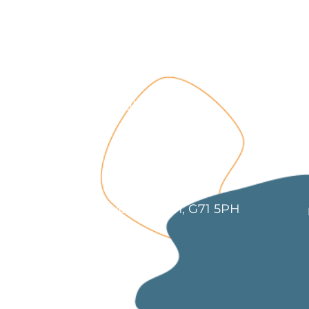
ch â
ge-counselling.co.uk
 Abertawe, Cymru SA7 0AJ
1 Kilmartin Place, Uddingston, G71 5PH