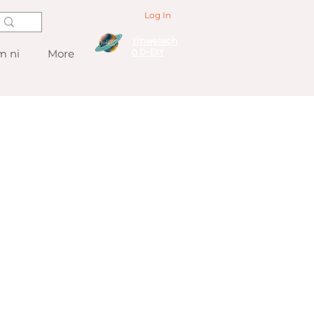
Log In
Ymwelwch
â D-EXY
 ni
More