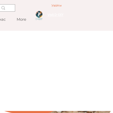
Увійти
Visit D-EXY
нас
More