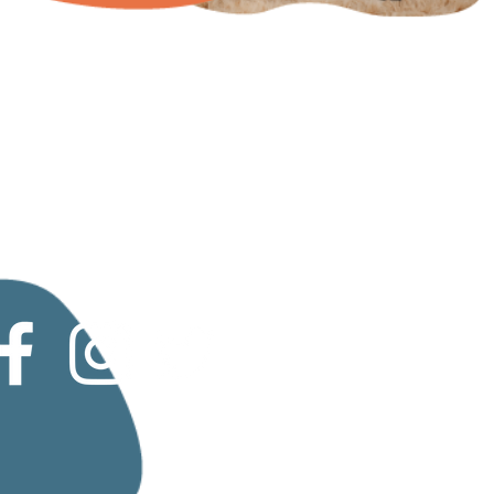
Політика
конфіденційнос
ті
Працюйте з
нами