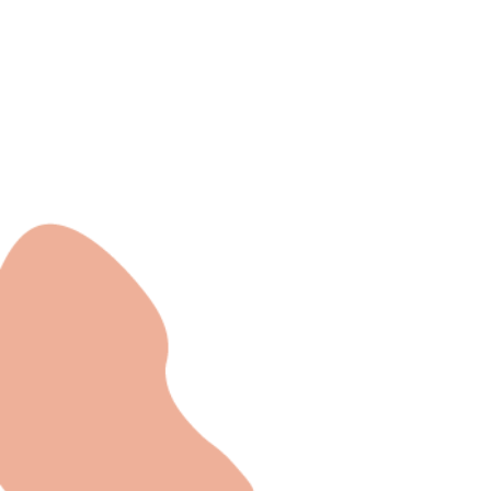
Зв'яжіться 
нами
admin@exchan
03302020283
9 Axis Court,
Grove House, 