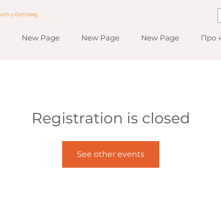
a am y Gymraeg
New Page
New Page
New Page
Про 
Registration is closed
See other events