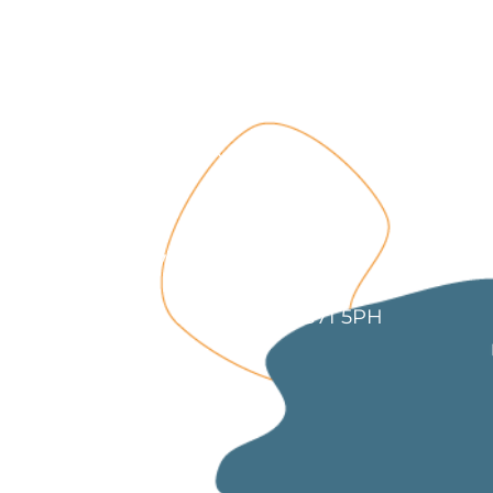
з
ge-counselling.co.uk
 Свонсі, Уельс SA7 0AJ
1 Kilmartin Place, Uddingston, G71 5PH