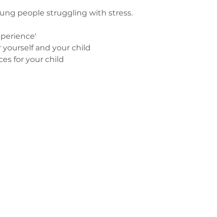
ung people struggling with stress.
xperience'
yourself and your child
ces for your child
з
ge-counselling.co.uk
 Свонсі, Уельс SA7 0AJ
1 Kilmartin Place, Uddingston, G71 5PH