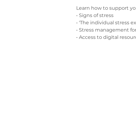
Learn how to support yo
• Signs of stress
• 'The individual stress e
• Stress management for 
• Access to digital resour
Зв'яжіться 
нами
admin@exchan
03302020283
9 Axis Court,
Grove House, 