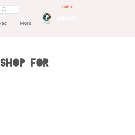
Увійти
Visit D-EXY
нас
More
kshop for