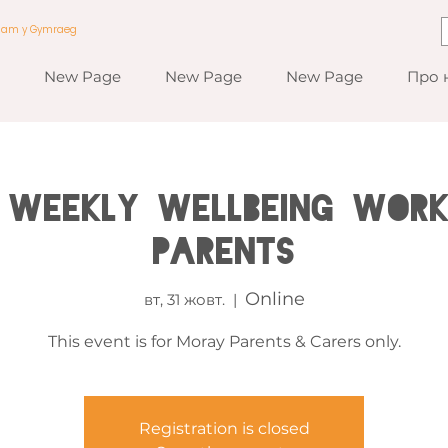
a am y Gymraeg
New Page
New Page
New Page
Про 
 Weekly Wellbeing Wor
Parents
Online
вт, 31 жовт.
  |  
This event is for Moray Parents & Carers only.
Registration is closed