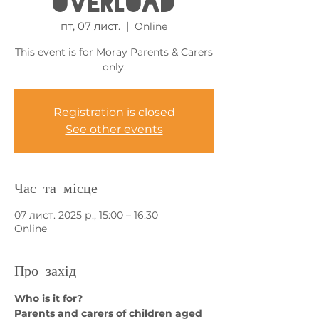
Overload
пт, 07 лист.
  |  
Online
This event is for Moray Parents & Carers
only.
Registration is closed
See other events
Час та місце
07 лист. 2025 р., 15:00 – 16:30
Online
Про захід
Who is it for?
Parents and carers of children aged 