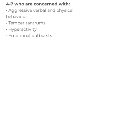
4-7 who are concerned with:
• Aggressive verbal and physical 
behaviour
• Temper tantrums
• Hyperactivity
• Emotional outbursts
Показати більше
Зв'яжіться з нами
admin@exchange-counselling.co.uk
03302020283
9 Axis Court, Свонсі, Уельс SA7 0AJ
Grove House, 1 Kilmartin Place, Uddingston,
G71 5PH
Політика
конфіденційнос