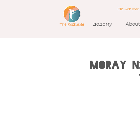
Cliciwch ym
додому
About
MORAY N