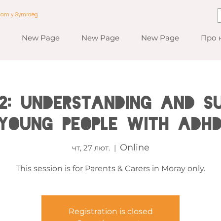
a am y Gymraeg
New Page
New Page
New Page
Про 
2: Understanding and Su
Young People with ADH
Online
чт, 27 лют.
  |  
This session is for Parents & Carers in Moray only.
Registration is closed