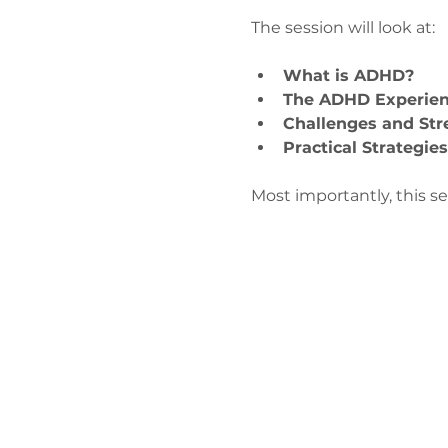
The session will look at:
What is ADHD?
The ADHD Experie
Challenges and Str
Practical Strategie
Most importantly, this s
Зв'яжіться 
нами
admin@exchan
03302020283