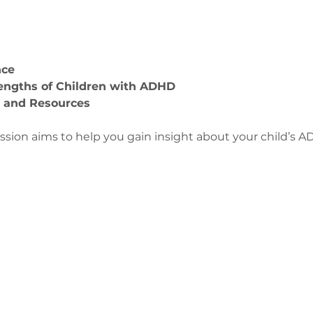
nce
engths of Children with ADHD
s and Resources 
ession aims to help you gain insight about your child’s 
з
ge-counselling.co.uk