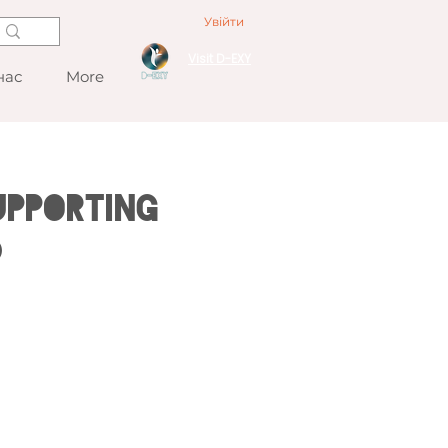
Увійти
Visit D-EXY
нас
More
pporting
D