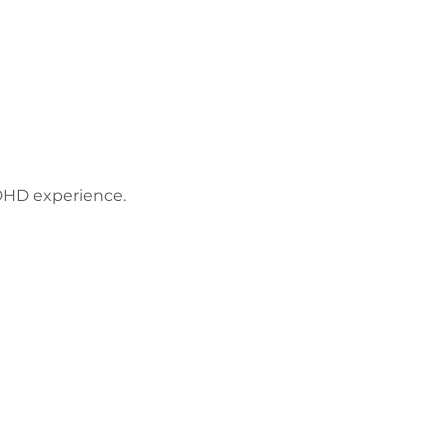
ADHD experience. 
Політика
конфіденційнос
ті
Працюйте з