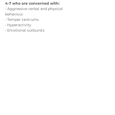
4-7 who are concerned with:
• Aggressive verbal and physical 
behaviour
• Temper tantrums
• Hyperactivity
• Emotional outbursts
Показати більше
Зв'яжіться з нами
admin@exchange-counselling.co.uk
03302020283
9 Axis Court, Свонсі, Уельс SA7 0AJ
Grove House, 1 Kilmartin Place, Uddingston,
G71 5PH
Політика
конфіденційнос