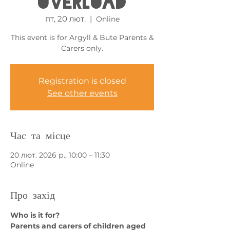
Overload
пт, 20 лют.
  |  
Online
This event is for Argyll & Bute Parents &
Carers only.
Registration is closed
See other events
Час та місце
20 лют. 2026 р., 10:00 – 11:30
Online
Про захід
Who is it for?
Parents and carers of children aged 