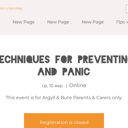
a am y Gymraeg
New Page
New Page
New Page
Про 
echniques for Preventi
and Panic
Online
ср, 10 вер.
  |  
This event is for Argyll & Bute Parents & Carers only.
Registration is closed