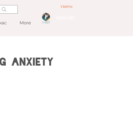
Увійти
Visit D-EXY
нас
More
ng Anxiety