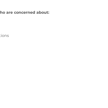
ho are concerned about:
tions
з
ge-counselling.co.uk