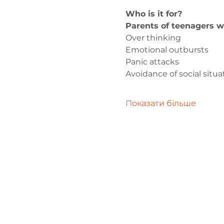
Who is it for? 
Parents of teenagers w
Over thinking 
Emotional outbursts
Panic attacks
Avoidance of social situa
Показати більше
Зв'яжіться 
нами
admin@exchan
03302020283