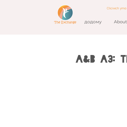
Cliciwch ym
додому
About
A&B A3: T